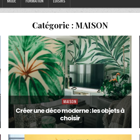
MODE
FORMATION
LOISIRS
Catégorie :
MAISON
MAISON
Posted
in
Créer une déco moderne : les objets à
choisir