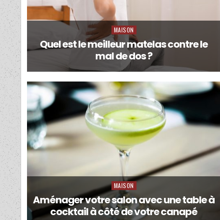
MAISON
Posted
in
Quel est le meilleur matelas contre le
mal de dos ?
MAISON
Posted
in
Aménager votre salon avec une table à
cocktail à côté de votre canapé