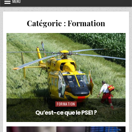
MENU
Catégorie :
Formation
FORMATION
Posted
in
Qu’est-ce que le PSE1 ?