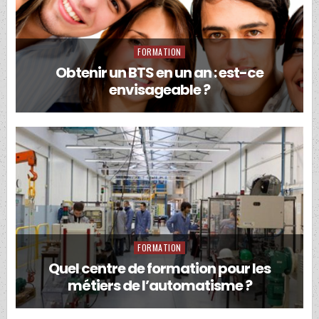
FORMATION
Posted
in
Obtenir un BTS en un an : est-ce
envisageable ?
FORMATION
Posted
in
Quel centre de formation pour les
métiers de l’automatisme ?