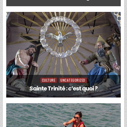
CULTURE
UNCATEGORIZED
Posted
in
Sainte Trinité : c’est quoi ?