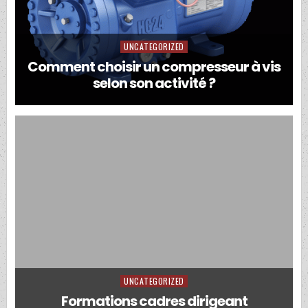
UNCATEGORIZED
Posted
in
Comment choisir un compresseur à vis
selon son activité ?
UNCATEGORIZED
Posted
in
Formations cadres dirigeant