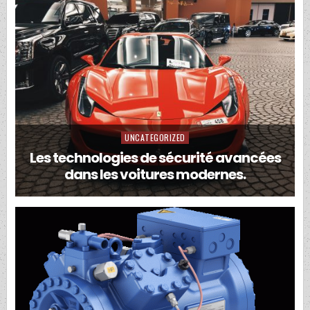
UNCATEGORIZED
Posted
in
Les technologies de sécurité avancées
dans les voitures modernes.